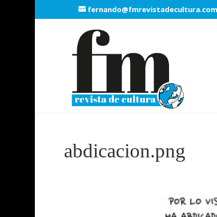
fernando@fmrevistadecultura.co
abdicacion.png