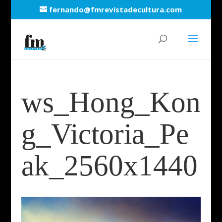
fernando@fmrevistadecultura.com
ws_Hong_Kon
g_Victoria_Pe
ak_2560x1440