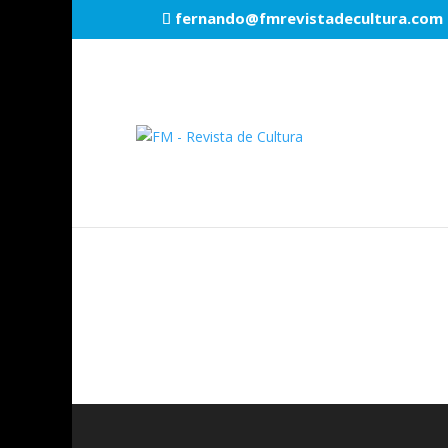
fernando@fmrevistadecultura.com
derrota-de-vasco-