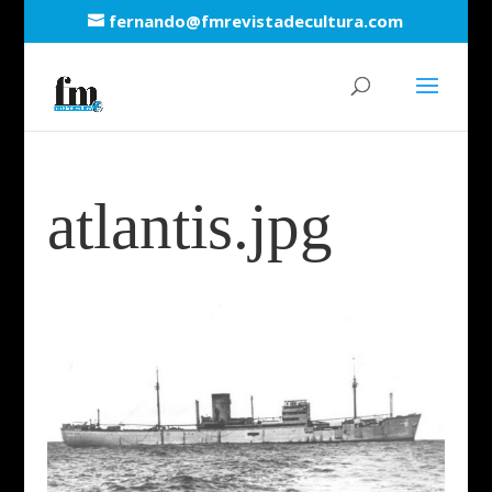
fernando@fmrevistadecultura.com
atlantis.jpg