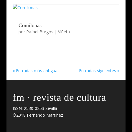
Comilonas
por
Rafael Burgos
|
Viñeta
« Entradas más antiguas
Entradas siguientes »
fm · revista de cultura
ISSN: 2530-0253 Sevilla
©2018 Fernando Martínez