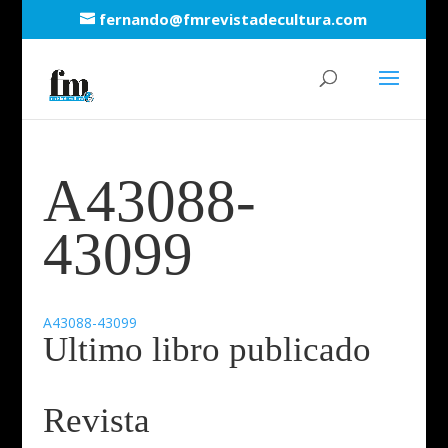
fernando@fmrevistadecultura.com
A43088-
43099
A43088-43099
Ultimo libro publicado
Revista