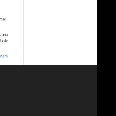
real,
s una
la de
mero