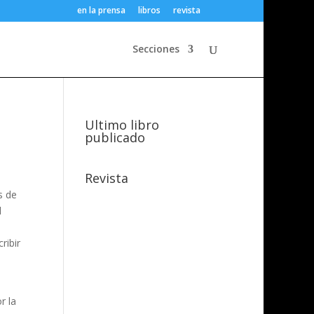
en la prensa
libros
revista
Secciones
Ultimo libro
publicado
Revista
s de
l
ribir
r la