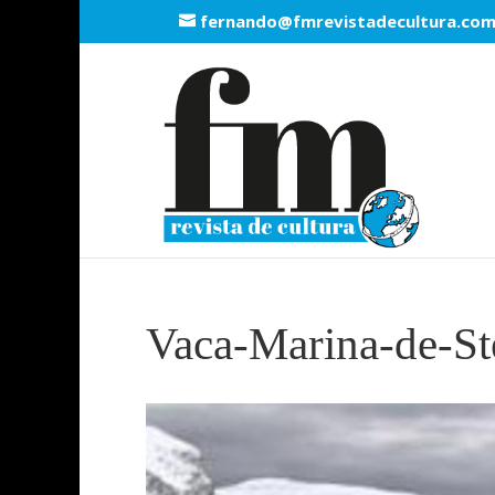
fernando@fmrevistadecultura.co
Vaca-Marina-de-St