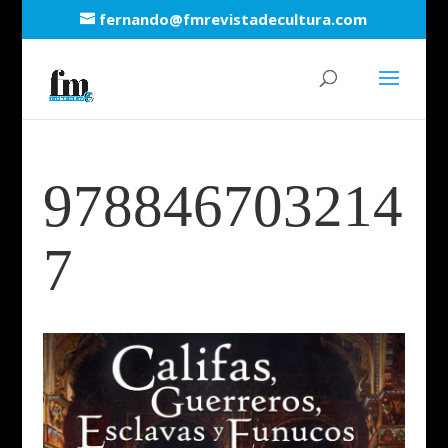
fernando@fmrevistadecultura.com
978846703214
7