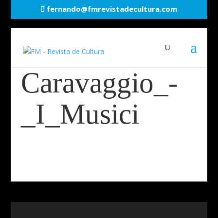
fernando@fmrevistadecultura.com
Caravaggio_-
_I_Musici