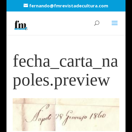
fernando@fmrevistadecultura.com
fecha_carta_na
poles.preview