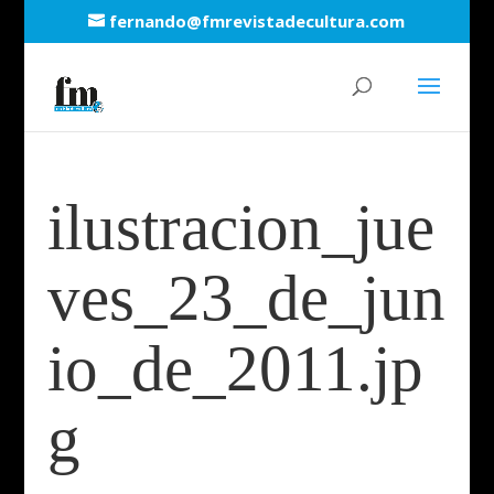
fernando@fmrevistadecultura.com
ilustracion_jue
ves_23_de_jun
io_de_2011.jp
g