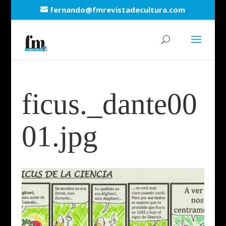
fernando@fmrevistadecultura.com
ficus._dante00
01.jpg