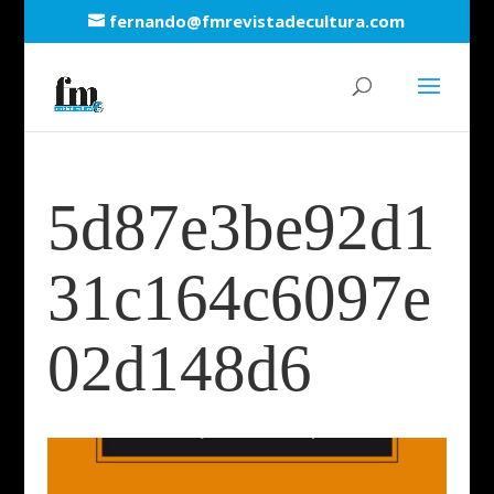
fernando@fmrevistadecultura.com
5d87e3be92d1
31c164c6097e
02d148d6