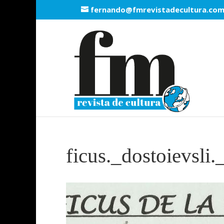
fernando@fmrevistadecultura.co
ficus._dostoievsli.