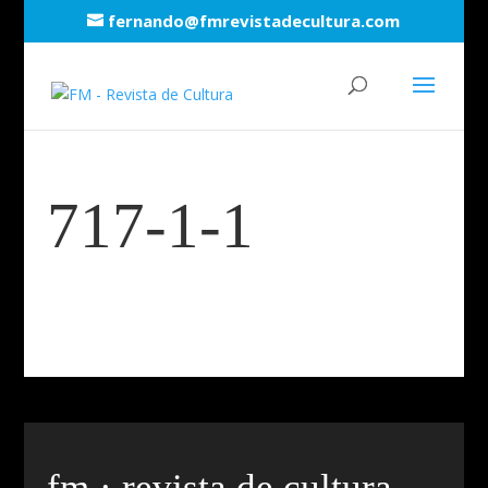
fernando@fmrevistadecultura.com
717-1-1
fm · revista de cultura