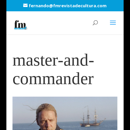
fernando@fmrevistadecultura.com
master-and-
commander