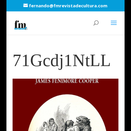
fernando@fmrevistadecultura.com
71Gcdj1NtLL