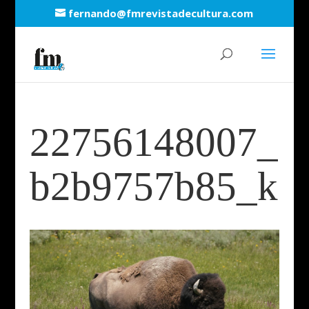
fernando@fmrevistadecultura.com
22756148007_
b2b9757b85_k