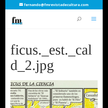
fernando@fmrevistadecultura.com
ficus._est._cal
d_2.jpg