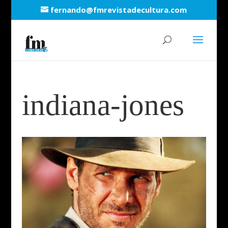
fernando@fmrevistadecultura.com
indiana-jones