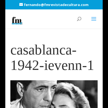
fernando@fmrevistadecultura.com
casablanca-
1942-ievenn-1