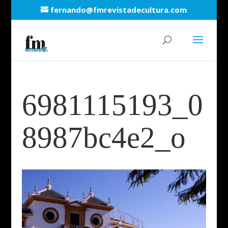
fernando@fmrevistadecultura.com
6981115193_0
8987bc4e2_o