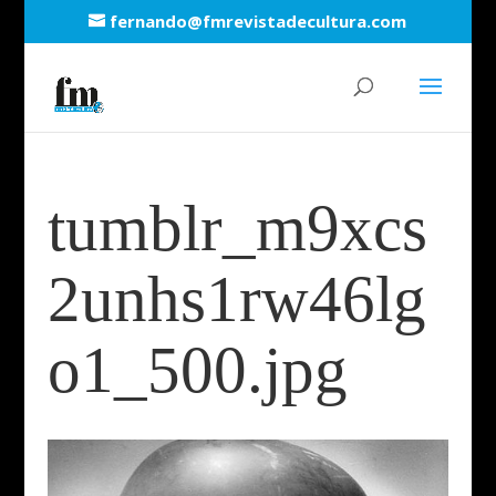
fernando@fmrevistadecultura.com
tumblr_m9xcs
2unhs1rw46lg
o1_500.jpg