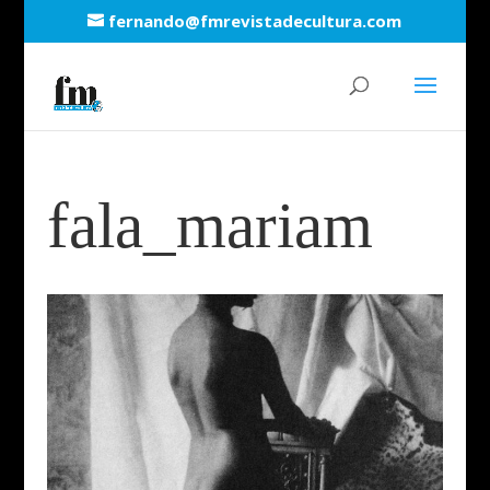
fernando@fmrevistadecultura.com
fala_mariam