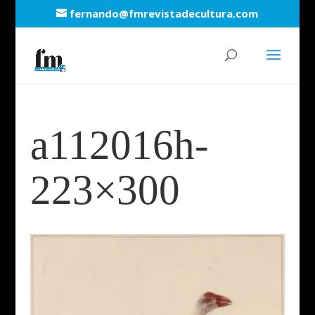
fernando@fmrevistadecultura.com
a112016h-
223×300