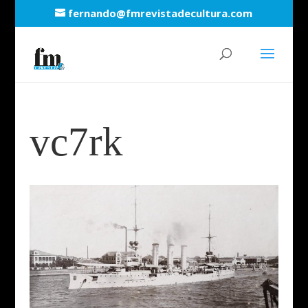
fernando@fmrevistadecultura.com
vc7rk