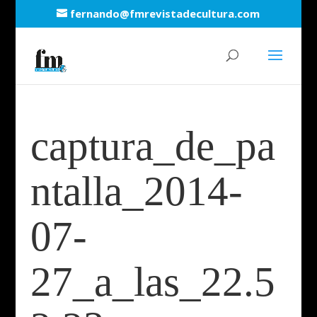
fernando@fmrevistadecultura.com
captura_de_pa
ntalla_2014-
07-
27_a_las_22.5