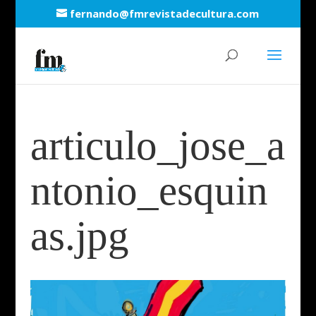
fernando@fmrevistadecultura.com
articulo_jose_a
ntonio_esquin
as.jpg