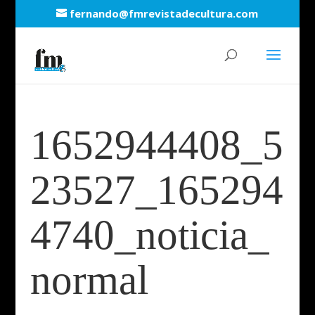
fernando@fmrevistadecultura.com
1652944408_5
23527_165294
4740_noticia_
normal