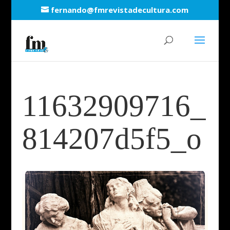
fernando@fmrevistadecultura.com
11632909716_
814207d5f5_o