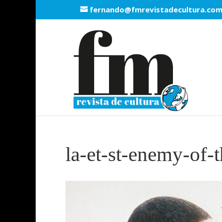
fernando@fmrevistadecultura.co
la-et-st-enemy-of-