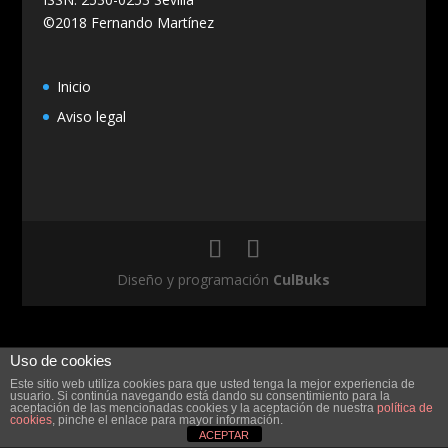
©2018 Fernando Martínez
Inicio
Aviso legal
Diseño y programación
CulBuks
Uso de cookies
Este sitio web utiliza cookies para que usted tenga la mejor experiencia de
usuario. Si continúa navegando está dando su consentimiento para la
aceptación de las mencionadas cookies y la aceptación de nuestra
política de
cookies
, pinche el enlace para mayor información.
ACEPTAR