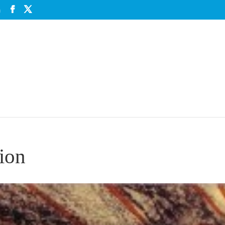
m
ion