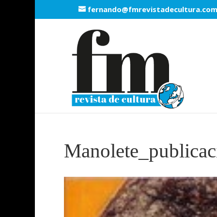
fernando@fmrevistadecultura.co
Manolete_publicac