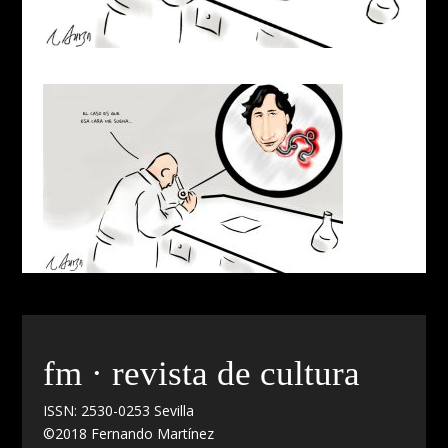
fm · revista de cultura
ISSN: 2530-0253 Sevilla
©2018 Fernando Martínez