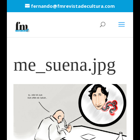
fernando@fmrevistadecultura.com
me_suena.jpg