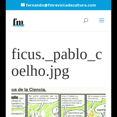
fernando@fmrevistadecultura.com
ficus._pablo_c
oelho.jpg