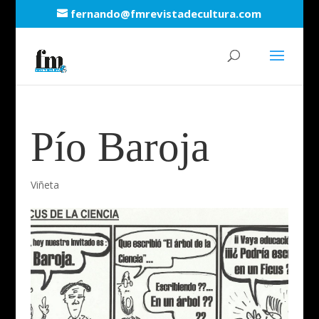
fernando@fmrevistadecultura.com
Pío Baroja
Viñeta