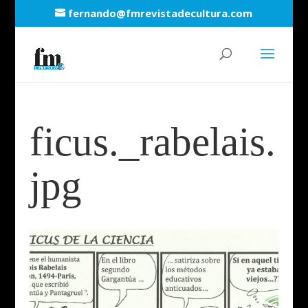
fernando@fmrevistadecultura.com
ficus._rabelais.
jpg