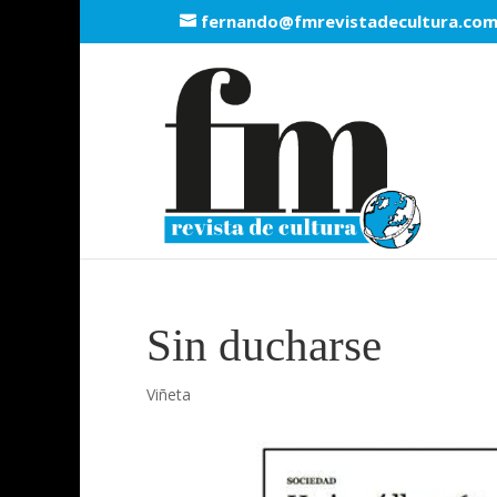
fernando@fmrevistadecultura.co
Sin ducharse
Viñeta