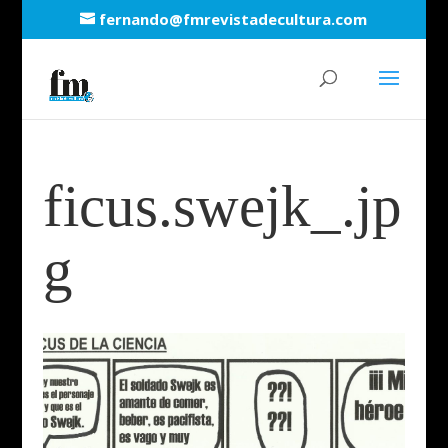
fernando@fmrevistadecultura.com
ficus.swejk_.jp
g