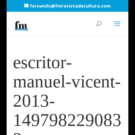
fernando@fmrevistadecultura.com
escritor-
manuel-vicent-
2013-
149798229083