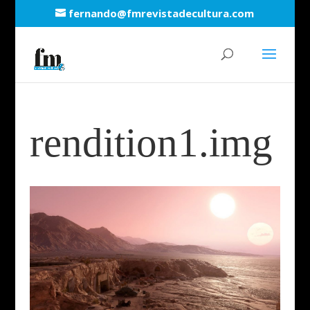
fernando@fmrevistadecultura.com
rendition1.img