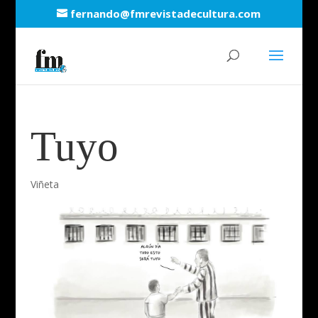
fernando@fmrevistadecultura.com
Tuyo
Viñeta