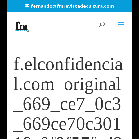
fernando@fmrevistadecultura.com
f.elconfidencia
l.com_original
_669_ce7_0c3
_669ce70c301