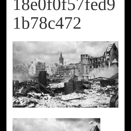
18e0f0f57fed9
1b78c472