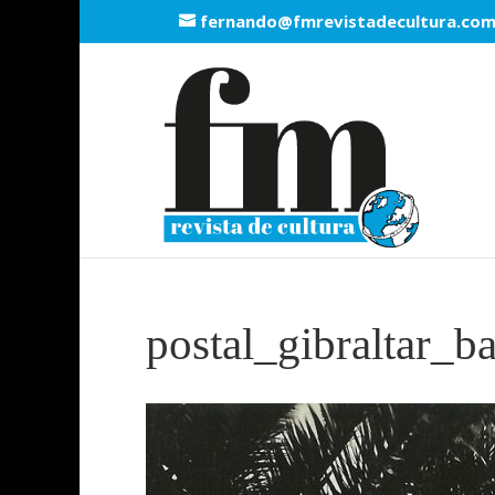
fernando@fmrevistadecultura.co
postal_gibraltar_b