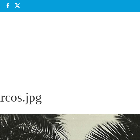
m
arcos.jpg