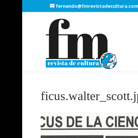
fernando@fmrevistadecultura.co
ficus.walter_scott.