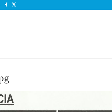
m
jpg