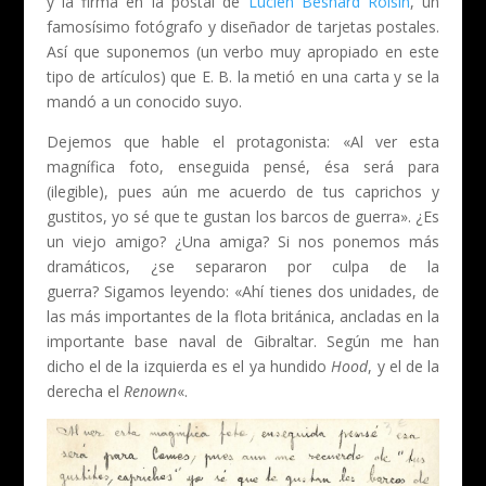
y la firma en la postal de
Lucien Besnard Roisin
, un
famosísimo fotógrafo y diseñador de tarjetas postales.
Así que suponemos (un verbo muy apropiado en este
tipo de artículos) que E. B. la metió en una carta y se la
mandó a un conocido suyo.
Dejemos que hable el protagonista: «Al ver esta
magnífica foto, enseguida pensé, ésa será para
(ilegible), pues aún me acuerdo de tus caprichos y
gustitos, yo sé que te gustan los barcos de guerra». ¿Es
un viejo amigo? ¿Una amiga? Si nos ponemos más
dramáticos, ¿se separaron por culpa de la
guerra? Sigamos leyendo: «Ahí tienes dos unidades, de
las más importantes de la flota británica, ancladas en la
importante base naval de Gibraltar. Según me han
dicho el de la izquierda es el ya hundido
Hood
, y el de la
derecha el
Renown
«.