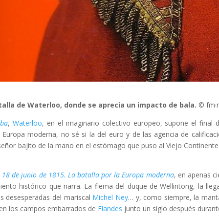
atalla de Waterloo, donde se aprecia un impacto de bala.
© fm·r
ba
,
Waterloo
, en el imaginario colectivo europeo, supone el final d
Europa moderna, no sé si la del euro y de las agencia de calificac
 señor bajito de la mano en el estómago que puso al Viejo Continent
 18 de junio de 1815. La batalla por la Europa moderna
, en apenas c
to histórico que narra. La flema del duque de Wellintong, la lleg
gas desesperadas del mariscal
Michel Ney
… y, como siempre, la manta
o en los campos embarrados de
Flandes
junto un siglo después durant