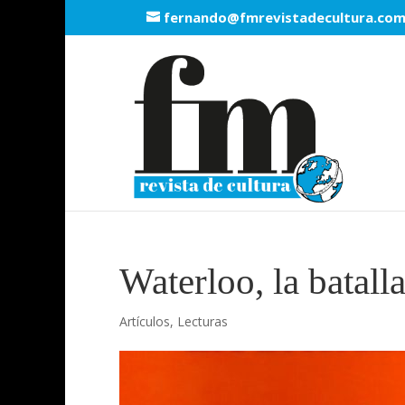
fernando@fmrevistadecultura.co
Waterloo, la batall
Artículos
,
Lecturas