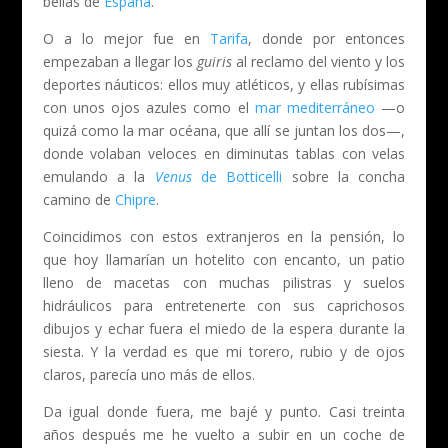
bellas de
España
.
O a lo mejor fue en
Tarifa
, donde por entonces
empezaban a llegar los
guiris
al reclamo del viento y los
deportes náuticos: ellos muy atléticos, y ellas rubísimas
con unos ojos azules como el
mar mediterráneo
—o
quizá como la mar océana, que allí se juntan los dos—,
donde volaban veloces en diminutas tablas con velas
emulando a la
Venus
de Botticelli
sobre la concha
camino de
Chipre
.
Coincidimos con estos extranjeros en la pensión, lo
que hoy llamarían un hotelito con encanto, un patio
lleno de macetas con muchas pilistras y suelos
hidráulicos para entretenerte con sus caprichosos
dibujos y echar fuera el miedo de la espera durante la
siesta. Y la verdad es que mi torero, rubio y de ojos
claros, parecía uno más de ellos.
Da igual donde fuera, me bajé y punto. Casi treinta
años después me he vuelto a subir en un coche de