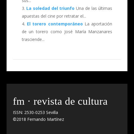
sus...
La soledad del triunfo
Una de las últimas
apuestas del cine por retratar el...
El torero contemporáneo
La aportación
de un torero como José María Manzanares
trasciende...
fm · revista de cultura
ISSN: 2530-0253 Sevilla
©2018 Fernando Martínez