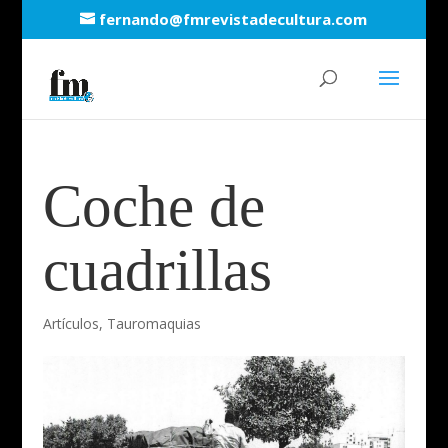
fernando@fmrevistadecultura.com
Coche de
cuadrillas
Artículos
,
Tauromaquias