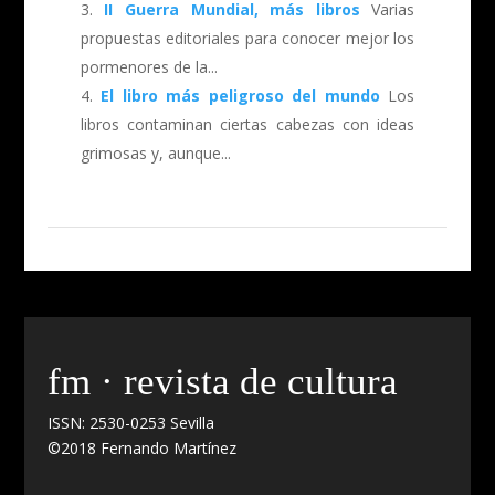
II Guerra Mundial, más libros
Varias
propuestas editoriales para conocer mejor los
pormenores de la...
El libro más peligroso del mundo
Los
libros contaminan ciertas cabezas con ideas
grimosas y, aunque...
fm · revista de cultura
ISSN: 2530-0253 Sevilla
©2018 Fernando Martínez